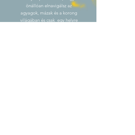
önállóan elnavigálsz az
agyagok, mázak és a korong
világában és csak egy helyre
van szükséged, ahol a saját
tárgyaidat el tudod készíteni,
akkor tagságot tudsz váltani.
A
tagság kiváltását mindenképp
egy személyes találkozó előzi
meg. Írj nekünk a "jelentkezem"
gombra kattintva.
HAVI TAGSÁG/hó
ÉVES
TAGSÁG/hó
HETI 1X
35 000Ft
30 000Ft
HETI 2X
65 000Ft
55 000Ft