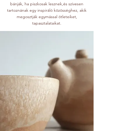
bánják, ha piszkosak lesznek,és szívesen
tartoznának egy inspiráló közösséghez, akik
megosztják egymással ötleteiket,
tapasztalataikat.