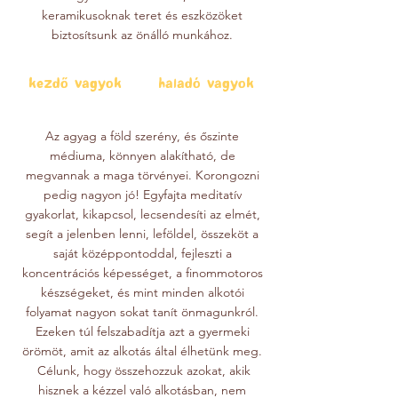
keramikusoknak teret és eszközöket
biztosítsunk az önálló munkához.
kezdő vagyok
haladó vagyok
Az agyag a föld szerény, és őszinte
médiuma, könnyen alakítható, de
megvannak a maga törvényei. Korongozni
pedig nagyon jó! Egyfajta meditatív
gyakorlat, kikapcsol, lecsendesíti az elmét,
segít a jelenben lenni, leföldel, összeköt a
saját középpontoddal, fejleszti a
koncentrációs képességet, a finommotoros
készségeket, és mint minden alkotói
folyamat nagyon sokat tanít önmagunkról.
Ezeken túl felszabadítja azt a gyermeki
örömöt, amit az alkotás által élhetünk meg.
Célunk, hogy összehozzuk azokat, akik
hisznek a kézzel való alkotásban, nem