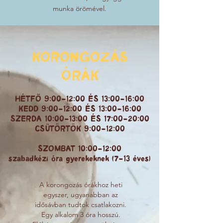
munka örömével.
KORONGOZÁS
ÓRÁK
HÉTFŐ 9:00-12:00 ÉS 13:00-16:00
KEDD 9:00-12:00 ÉS 13:00-16:00
SZERDA 10:00-13:00 ÉS 17:00-20:00
CSÜTÖRTÖK 9:00-12:00
SZOMBAT 10:00-12:00
szabadkézi óra gyerekeknek (7-13 éves)
A korongozás órákhoz heti
egyszer, ugyanabban az
idősávban tudtok csatlakozni.
Egy alkalom 3 óra hosszú.