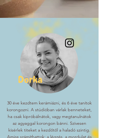
Dorka
30 éve kezdtem kerámiázni, és 6 éve tanítok
korongozni. A stúdióban várlak benneteket,
ha csak kipróbálnátok, vagy megtanulnátok
az agyaggal korongon bánni. Szívesen
kísérlek titeket a kezdőtől a haladó szintig.
Amire számíthattok: a légzés, a mozdulat és