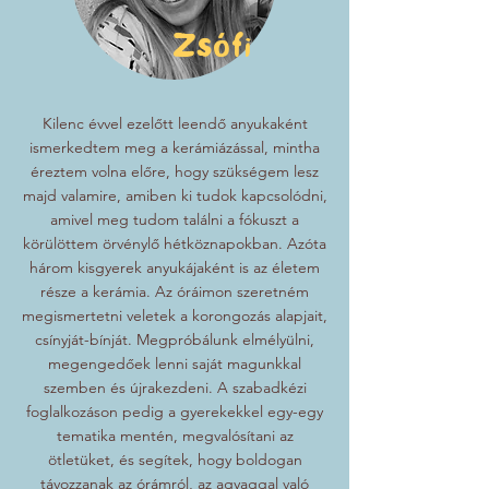
Zsófi
Kilenc évvel ezelőtt leendő anyukaként
ismerkedtem meg a kerámiázással, mintha
éreztem volna előre, hogy szükségem lesz
majd valamire, amiben ki tudok kapcsolódni,
amivel meg tudom találni a fókuszt a
körülöttem örvénylő hétköznapokban. Azóta
három kisgyerek anyukájaként is az életem
része a kerámia. Az óráimon szeretném
megismertetni veletek a korongozás alapjait,
csínyját-bínját. Megpróbálunk elmélyülni,
megengedőek lenni saját magunkkal
szemben és újrakezdeni. A szabadkézi
foglalkozáson pedig a gyerekekkel egy-egy
tematika mentén, megvalósítani az
ötletüket, és segítek, hogy boldogan
távozzanak az órámról, az agyaggal való