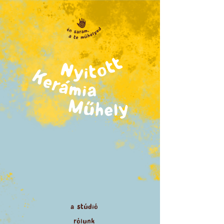
a
stúdió
rólunk