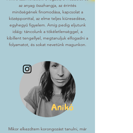
az anyag összhangja, az érintés
minőségének finomodása, kapcsolat a
középponttal, az elme teljes kiüresedése,
egyhegyű figyelem. Amíg pedig eljutunk
idáig: táncolunk a tökéletlenséggel, a
kibillent tengellyel, megtanuljuk elfogadni a
folyamatot, és sokat nevetünk magunkon.
Anikó
Mikor elkezdtem korongozást tanulni, már