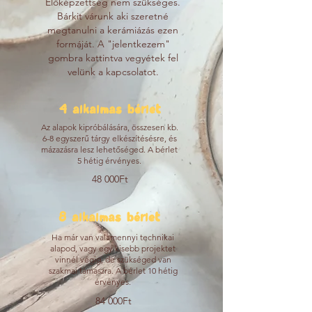
Előképzettség nem szükséges.
Bárkit várunk aki szeretné
megtanulni a kerámiázás ezen
formáját. A "jelentkezem"
gombra kattintva vegyétek fel
velünk a kapcsolatot.
4 alkalmas bérlet
Az alapok kipróbálására, összesen kb.
6-8 egyszerű tárgy elkészítésésre, és
mázazásra lesz lehetőséged. A bérlet
5 hétig érvényes.
48 000Ft
8 alkalmas bérlet
Ha már van valamennyi technikai
alapod, vagy egy kisebb projektet
vinnél végig, de szükséged van
szakmai támaszra. A bérlet 10 hétig
érvényes.
84 000Ft