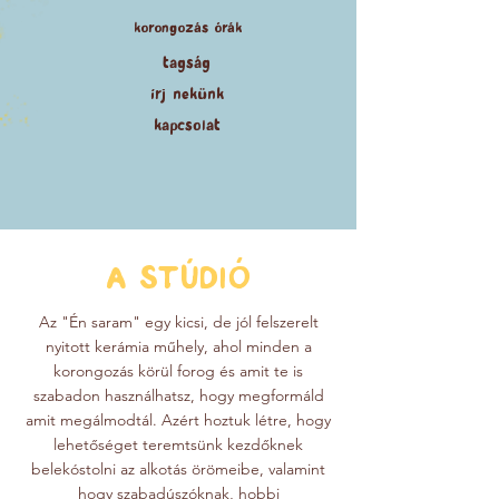
korongozás
órák
tags
ág
írj nekünk
kapcsolat
A STÚDIÓ
Az "Én saram" egy kicsi, de jól felszerelt
nyitott kerámia műhely, ahol minden a
korongozás körül forog és amit te is
szabadon használhatsz, hogy megformáld
amit megálmodtál. Azért hoztuk létre, hogy
lehetőséget teremtsünk kezdőknek
belekóstolni az alkotás örömeibe, valamint
hogy szabadúszóknak, hobbi