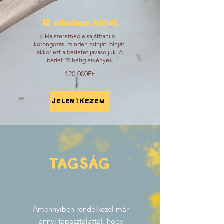
12 alkalmas bérlet
Ha szeretnéd elsajátítani a
korongozás minden csínját, bínját,
akkor ezt a bérletet javasoljuk. A
bérlet 15 hétig érvényes.
120 000Ft
JELENTKEZEM
TAGSÁG
Amennyiben rendelkezel már
annyi tapasztalattal, hogy